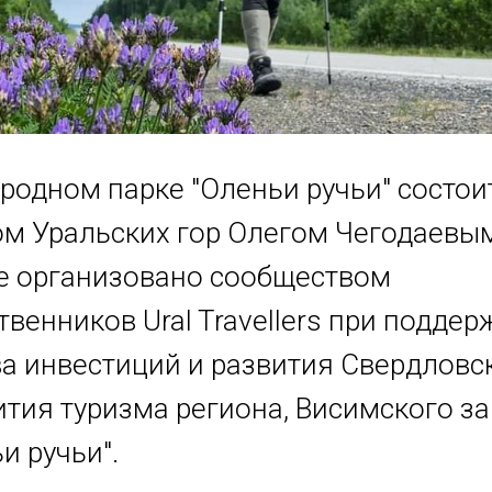
родном парке "Оленьи ручьи" состои
м Уральских гор Олегом Чегодаевы
е организовано сообществом
венников Ural Travellers при поддер
а инвестиций и развития Свердловск
ития туризма региона, Висимского з
и ручьи".