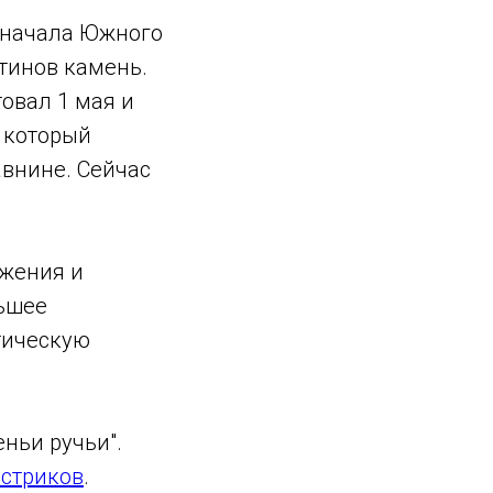
 начала Южного
нтинов камень.
овал 1 мая и
, который
авнине. Сейчас
ижения и
льшее
стическую
ньи ручьи".
естриков
.