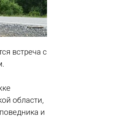
тся встреча с
м.
жке
ой области,
аповедника и