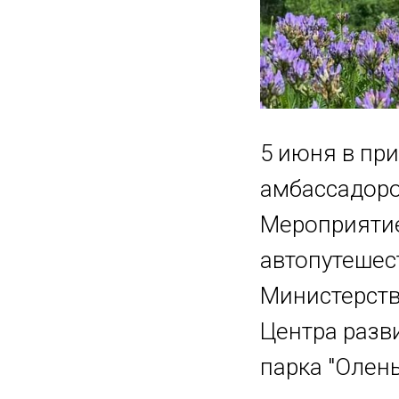
5 июня в при
амбассадоро
Мероприяти
автопутешест
Министерств
Центра разв
парка "Олень