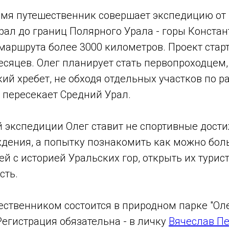
емя путешественник совершает экспедицию от
Урал до границ Полярного Урала - горы Конста
аршрута более 3000 километров. Проект старт
есяцев. Олег планирует стать первопроходцем
ий хребет, не обходя отдельных участков по р
 пересекает Средний Урал.
й экспедиции Олег ставит не спортивные дост
ждения, а попытку познакомить как можно бо
й с историей Уральских гор, открыть их тури
сть.
ественником состоится в природном парке "Оле
 Регистрация обязательна - в личку
Вячеслав П